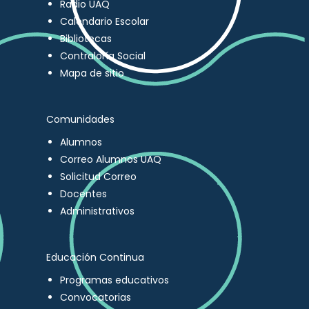
Radio UAQ
Calendario Escolar
Bibliotecas
Contraloría Social
Mapa de sitio
Comunidades
Alumnos
Correo Alumnos UAQ
Solicitud Correo
Docentes
Administrativos
Educación Continua
Programas educativos
Convocatorias