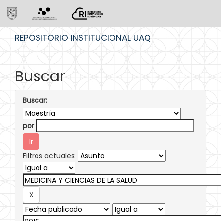
Skip
REPOSITORIO INSTITUCIONAL UAQ
navigation
Buscar
Buscar:
por
Filtros actuales: