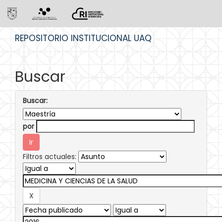
Skip
REPOSITORIO INSTITUCIONAL UAQ
navigation
Buscar
Buscar:
por
Filtros actuales: