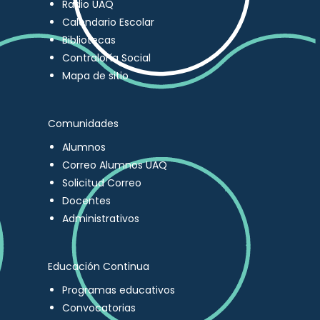
Radio UAQ
Calendario Escolar
Bibliotecas
Contraloría Social
Mapa de sitio
Comunidades
Alumnos
Correo Alumnos UAQ
Solicitud Correo
Docentes
Administrativos
Educación Continua
Programas educativos
Convocatorias