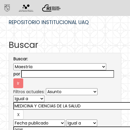
Skip
REPOSITORIO INSTITUCIONAL UAQ
navigation
Buscar
Buscar:
por
Filtros actuales: