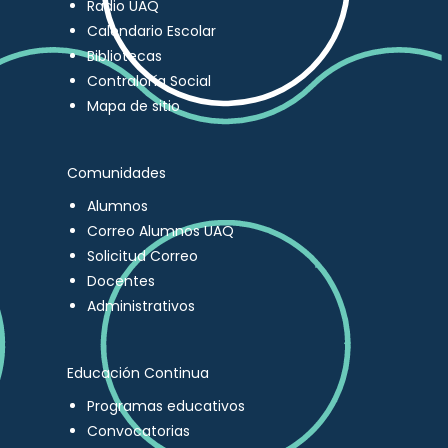
Radio UAQ
Calendario Escolar
Bibliotecas
Contraloría Social
Mapa de sitio
Comunidades
Alumnos
Correo Alumnos UAQ
Solicitud Correo
Docentes
Administrativos
Educación Continua
Programas educativos
Convocatorias