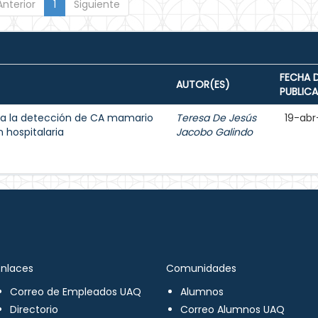
Anterior
1
Siguiente
FECHA 
AUTOR(ES)
PUBLIC
a la detección de CA mamario
Teresa De Jesús
19-abr
 hospitalaria
Jacobo Galindo
Enlaces
Comunidades
Correo de Empleados UAQ
Alumnos
Directorio
Correo Alumnos UAQ