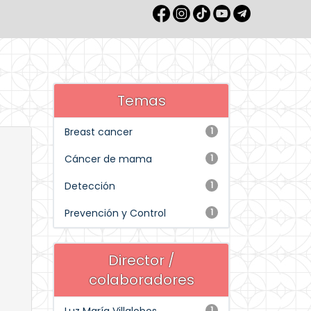
Temas
Breast cancer
1
Cáncer de mama
1
Detección
1
Prevención y Control
1
Director /
colaboradores
1