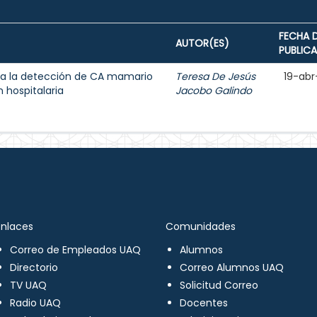
FECHA 
AUTOR(ES)
PUBLIC
a la detección de CA mamario
Teresa De Jesús
19-abr
 hospitalaria
Jacobo Galindo
Enlaces
Comunidades
Correo de Empleados UAQ
Alumnos
Directorio
Correo Alumnos UAQ
TV UAQ
Solicitud Correo
Radio UAQ
Docentes