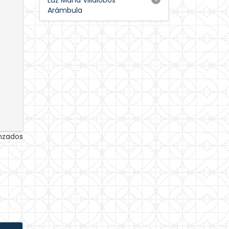
Luz María Villalobos
Arámbula
anzados