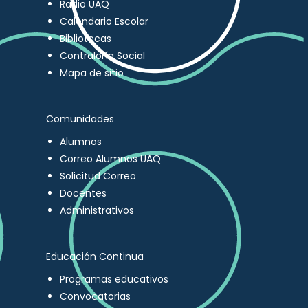
Radio UAQ
Calendario Escolar
Bibliotecas
Contraloría Social
Mapa de sitio
Comunidades
Alumnos
Correo Alumnos UAQ
Solicitud Correo
Docentes
Administrativos
Educación Continua
Programas educativos
Convocatorias