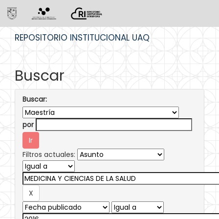
Skip
REPOSITORIO INSTITUCIONAL UAQ
navigation
Buscar
Buscar:
por
Filtros actuales: