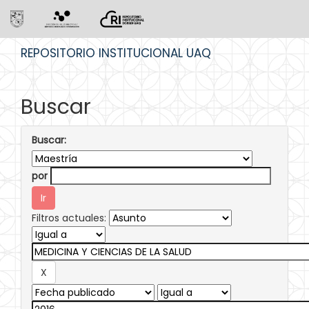
Skip
REPOSITORIO INSTITUCIONAL UAQ
navigation
Buscar
Buscar:
por
Filtros actuales: