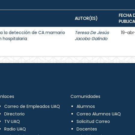
FECHA 
AUTOR(ES)
PUBLIC
a la detección de CA mamario
Teresa De Jesús
19-abr
 hospitalaria
Jacobo Galindo
Enlaces
Comunidades
Correo de Empleados UAQ
Alumnos
Directorio
Correo Alumnos UAQ
TV UAQ
Solicitud Correo
Radio UAQ
Docentes