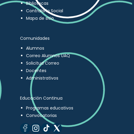
Bibliotecas
Contraloría Social
Mapa de sitio
Comunidades
Alumnos
Correo Alumnos UAQ
Solicitud Correo
Docentes
Administrativos
Educación Continua
Programas educativos
Convocatorias