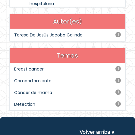
hospitalaria
Autor(es)
Teresa De Jesús Jacobo Galindo
1
Temas
Breast cancer
1
Comportamiento
1
Cáncer de mama
1
Detection
1
Volver arriba ∧