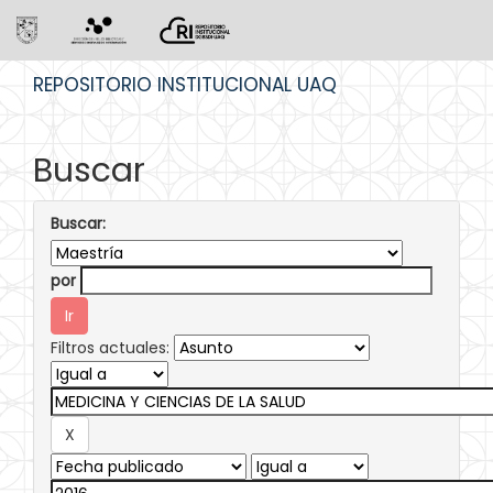
Skip
REPOSITORIO INSTITUCIONAL UAQ
navigation
Buscar
Buscar:
por
Filtros actuales: