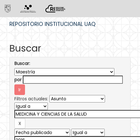
Skip
REPOSITORIO INSTITUCIONAL UAQ
navigation
Buscar
Buscar:
por
Filtros actuales: