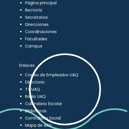
Página principal
Rectoría
Secretarios
Direcciones
Coordinaciones
Facultades
Campus
Enlaces
Correo de Empleados UAQ
Directorio
TV UAQ
Radio UAQ
Calendario Escolar
Bibliotecas
Contraloría Social
Mapa de sitio