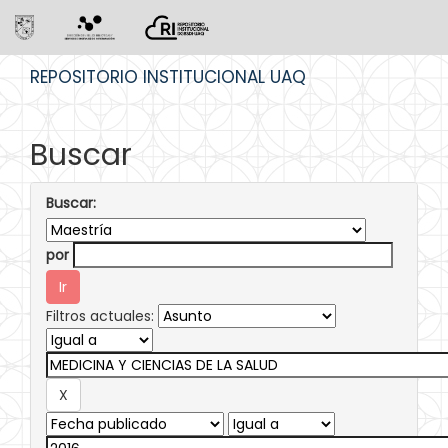
Skip
REPOSITORIO INSTITUCIONAL UAQ
navigation
Buscar
Buscar:
por
Filtros actuales: