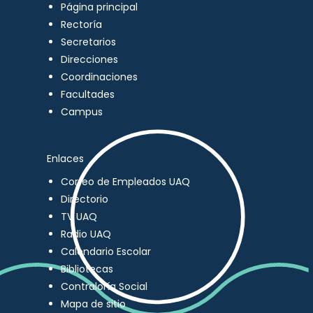
Página principal
Rectoría
Secretarios
Direcciones
Coordinaciones
Facultades
Campus
Enlaces
Correo de Empleados UAQ
Directorio
TV UAQ
Radio UAQ
Calendario Escolar
Bibliotecas
Contraloría Social
Mapa de sitio