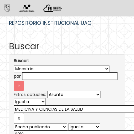
Skip
REPOSITORIO INSTITUCIONAL UAQ
navigation
Buscar
Buscar:
por
Filtros actuales: