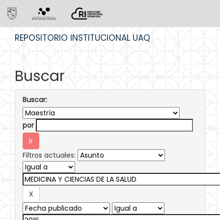
Skip
REPOSITORIO INSTITUCIONAL UAQ
navigation
Buscar
Buscar:
por
Filtros actuales: