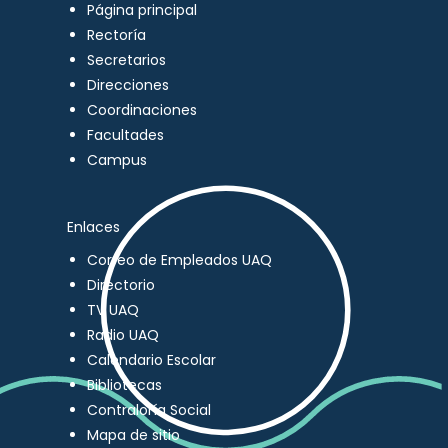
Página principal
Rectoría
Secretarios
Direcciones
Coordinaciones
Facultades
Campus
Enlaces
Correo de Empleados UAQ
Directorio
TV UAQ
Radio UAQ
Calendario Escolar
Bibliotecas
Contraloría Social
Mapa de sitio