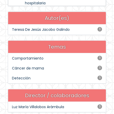
hospitalaria
Autor(es)
Teresa De Jesús Jacobo Galindo
1
Temas
Comportamiento
1
Cáncer de mama
1
Detección
1
Director / colaboradores
Luz María Villalobos Arámbula
1