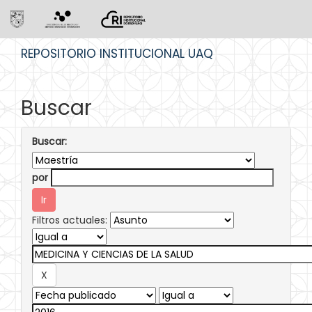
Skip
REPOSITORIO INSTITUCIONAL UAQ
navigation
Buscar
Buscar:
por
Filtros actuales: