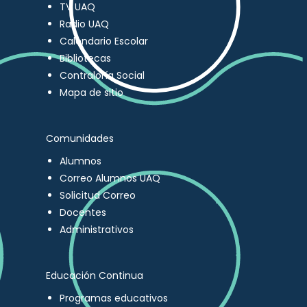
TV UAQ
Radio UAQ
Calendario Escolar
Bibliotecas
Contraloría Social
Mapa de sitio
Comunidades
Alumnos
Correo Alumnos UAQ
Solicitud Correo
Docentes
Administrativos
Educación Continua
Programas educativos