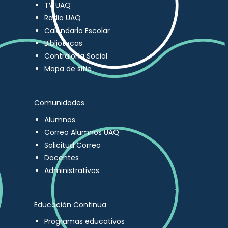
TV UAQ
Radio UAQ
Calendario Escolar
Bibliotecas
Contraloría Social
Mapa de sitio
Comunidades
Alumnos
Correo Alumnos UAQ
Solicitud Correo
Docentes
Administrativos
Educación Continua
Programas educativos