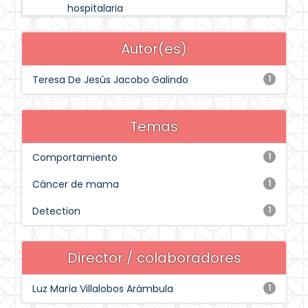
hospitalaria
Autor(es)
Teresa De Jesús Jacobo Galindo
1
Temas
Comportamiento
1
Cáncer de mama
1
Detection
1
Director / colaboradores
Luz María Villalobos Arámbula
1