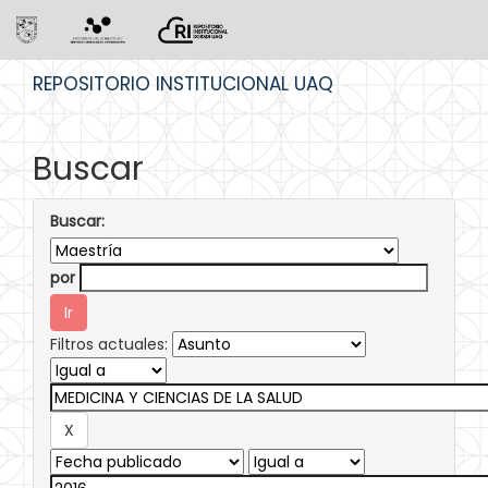
Skip
REPOSITORIO INSTITUCIONAL UAQ
navigation
Buscar
Buscar:
por
Filtros actuales: