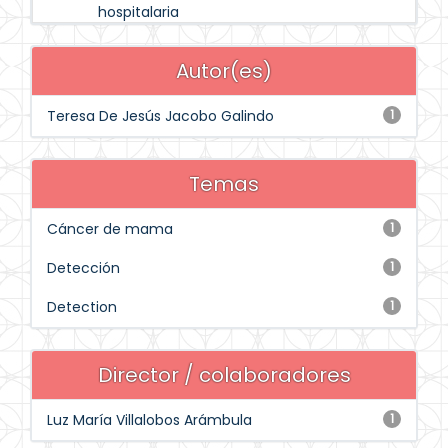
hospitalaria
Autor(es)
Teresa De Jesús Jacobo Galindo
1
Temas
Cáncer de mama
1
Detección
1
Detection
1
Director / colaboradores
Luz María Villalobos Arámbula
1