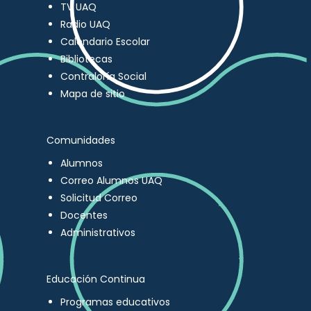
TV UAQ
Radio UAQ
Calendario Escolar
Bibliotecas
Contraloría Social
Mapa de sitio
Comunidades
Alumnos
Correo Alumnos UAQ
Solicitud Correo
Docentes
Administrativos
Educación Continua
Programas educativos