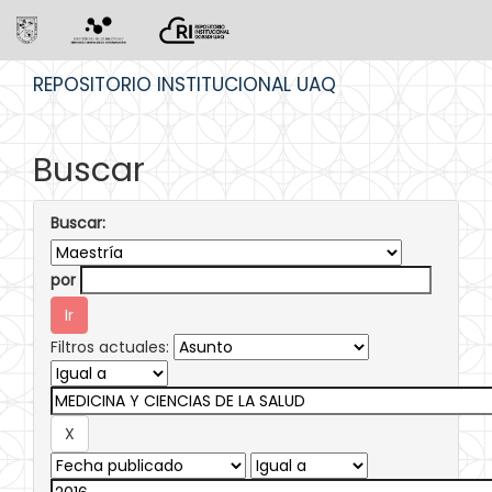
Skip
REPOSITORIO INSTITUCIONAL UAQ
navigation
Buscar
Buscar:
por
Filtros actuales: