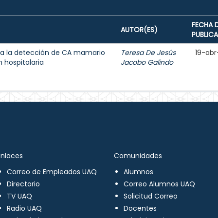
FECHA 
AUTOR(ES)
PUBLIC
a la detección de CA mamario
Teresa De Jesús
19-abr
 hospitalaria
Jacobo Galindo
Enlaces
Comunidades
Correo de Empleados UAQ
Alumnos
Directorio
Correo Alumnos UAQ
TV UAQ
Solicitud Correo
Radio UAQ
Docentes