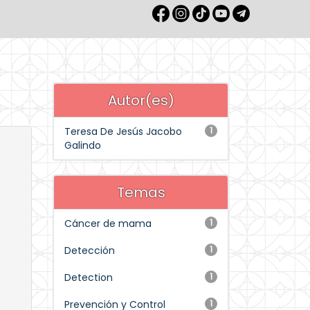
Autor(es)
Teresa De Jesús Jacobo
1
Galindo
Temas
Cáncer de mama
1
Detección
1
Detection
1
Prevención y Control
1