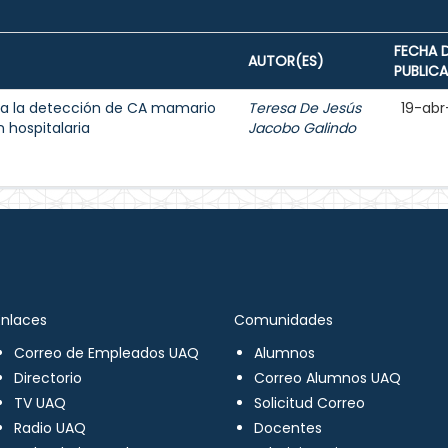
FECHA 
AUTOR(ES)
PUBLIC
a la detección de CA mamario
Teresa De Jesús
19-abr
 hospitalaria
Jacobo Galindo
Enlaces
Comunidades
Correo de Empleados UAQ
Alumnos
Directorio
Correo Alumnos UAQ
TV UAQ
Solicitud Correo
Radio UAQ
Docentes