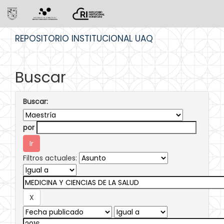
Skip
REPOSITORIO INSTITUCIONAL UAQ
navigation
Buscar
Buscar:
por
Filtros actuales: