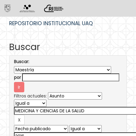
Skip
REPOSITORIO INSTITUCIONAL UAQ
navigation
Buscar
Buscar:
por
Filtros actuales: