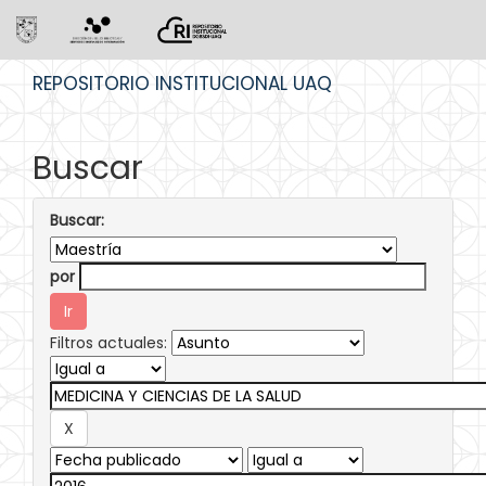
Skip
REPOSITORIO INSTITUCIONAL UAQ
navigation
Buscar
Buscar:
por
Filtros actuales: