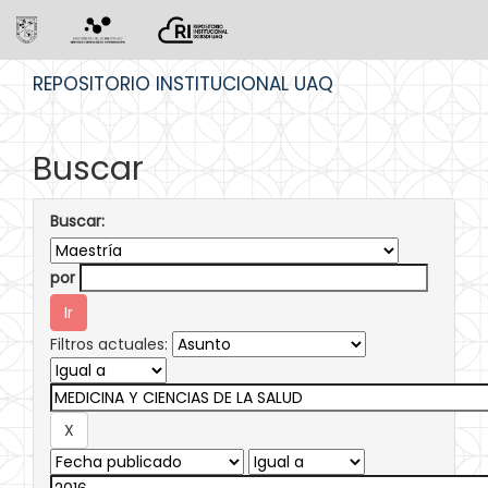
Skip
REPOSITORIO INSTITUCIONAL UAQ
navigation
Buscar
Buscar:
por
Filtros actuales: