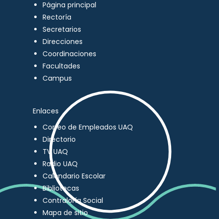
Página principal
Rectoría
Secretarios
Direcciones
Coordinaciones
Facultades
Campus
Enlaces
Correo de Empleados UAQ
Directorio
TV UAQ
Radio UAQ
Calendario Escolar
Bibliotecas
Contraloría Social
Mapa de sitio