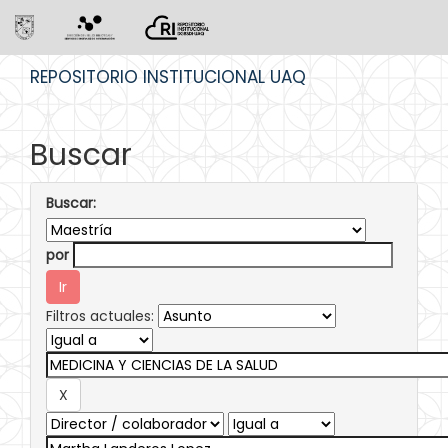
Skip
REPOSITORIO INSTITUCIONAL UAQ
navigation
Buscar
Buscar:
por
Filtros actuales: