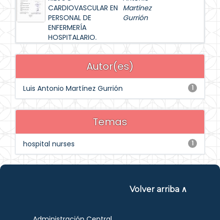
CARDIOVASCULAR EN
Martínez
PERSONAL DE
Gurrión
ENFERMERÍA
HOSPITALARIO.
Autor(es)
Luis Antonio Martínez Gurrión
1
Temas
hospital nurses
1
Volver arriba ∧
Administración Central