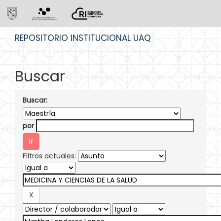
Skip
REPOSITORIO INSTITUCIONAL UAQ
navigation
Buscar
Buscar:
por
Filtros actuales: