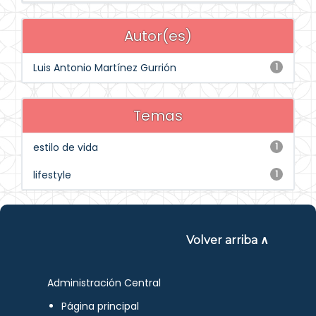
Autor(es)
Luis Antonio Martínez Gurrión
1
Temas
estilo de vida
1
lifestyle
1
Volver arriba ∧
Administración Central
Página principal