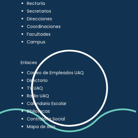
Rectoría
Secretarios
Direcciones
Coordinaciones
Facultades
Campus
Enlaces
Correo de Empleados UAQ
Directorio
TV UAQ
Radio UAQ
Calendario Escolar
Bibliotecas
Contraloría Social
Mapa de sitio