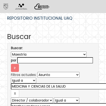
Skip
REPOSITORIO INSTITUCIONAL UAQ
navigation
Buscar
Buscar:
por
Filtros actuales: