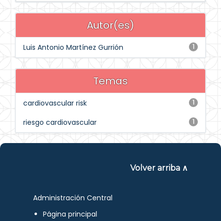
Autor(es)
Luis Antonio Martínez Gurrión
1
Temas
cardiovascular risk
1
riesgo cardiovascular
1
Volver arriba ∧
Administración Central
Página principal