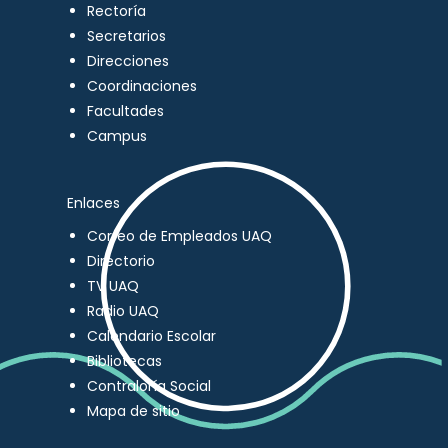
Rectoría
Secretarios
Direcciones
Coordinaciones
Facultades
Campus
Enlaces
Correo de Empleados UAQ
Directorio
TV UAQ
Radio UAQ
Calendario Escolar
Bibliotecas
Contraloría Social
Mapa de sitio