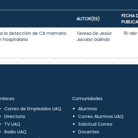
FECHA 
AUTOR(ES)
PUBLIC
a la detección de CA mamario
Teresa De Jesús
19-abr
 hospitalaria
Jacobo Galindo
Enlaces
Comunidades
Correo de Empleados UAQ
Alumnos
Directorio
Correo Alumnos UAQ
TV UAQ
Solicitud Correo
Radio UAQ
Docentes