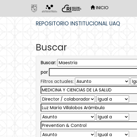
INICIO
Skip
REPOSITORIO INSTITUCIONAL UAQ
navigation
Buscar
Buscar:
por
Filtros actuales: