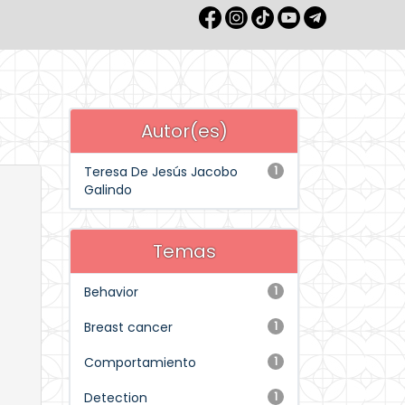
Autor(es)
Teresa De Jesús Jacobo
1
Galindo
Temas
Behavior
1
Breast cancer
1
Comportamiento
1
Detection
1