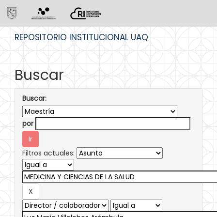
Skip
REPOSITORIO INSTITUCIONAL UAQ
navigation
Buscar
Buscar:
por
Filtros actuales: