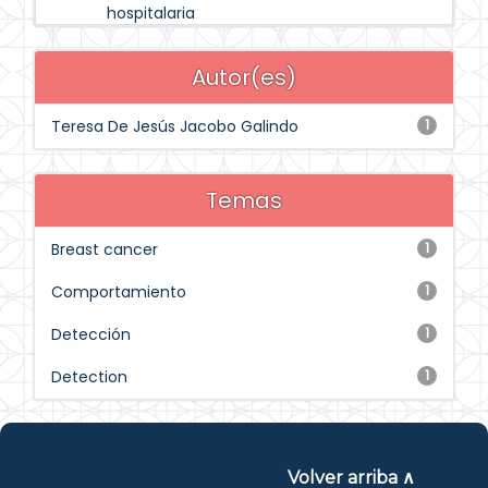
hospitalaria
Autor(es)
Teresa De Jesús Jacobo Galindo
1
Temas
Breast cancer
1
Comportamiento
1
Detección
1
Detection
1
Volver arriba ∧