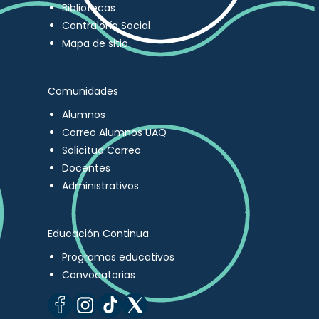
Bibliotecas
Contraloría Social
Mapa de sitio
Comunidades
Alumnos
Correo Alumnos UAQ
Solicitud Correo
Docentes
Administrativos
Educación Continua
Programas educativos
Convocatorias