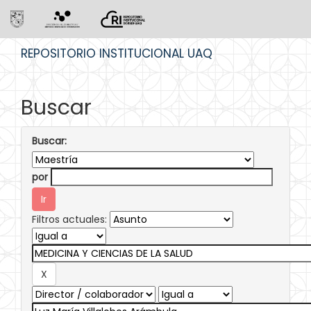
Skip
REPOSITORIO INSTITUCIONAL UAQ
navigation
Buscar
Buscar:
por
Filtros actuales: