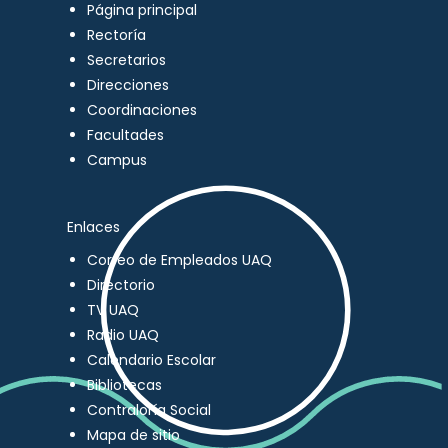
Página principal
Rectoría
Secretarios
Direcciones
Coordinaciones
Facultades
Campus
Enlaces
Correo de Empleados UAQ
Directorio
TV UAQ
Radio UAQ
Calendario Escolar
Bibliotecas
Contraloría Social
Mapa de sitio