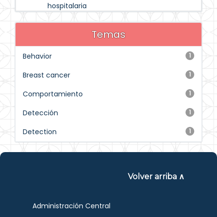
hospitalaria
Temas
Behavior
1
Breast cancer
1
Comportamiento
1
Detección
1
Detection
1
Volver arriba ∧
Administración Central