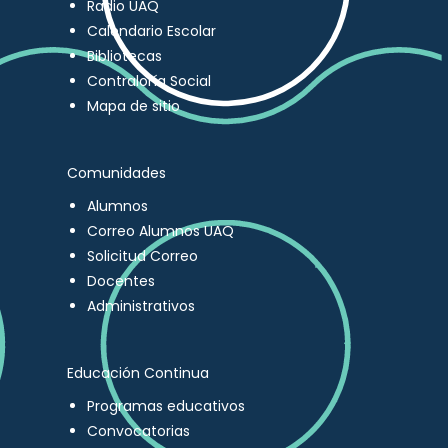
Radio UAQ
Calendario Escolar
Bibliotecas
Contraloría Social
Mapa de sitio
Comunidades
Alumnos
Correo Alumnos UAQ
Solicitud Correo
Docentes
Administrativos
Educación Continua
Programas educativos
Convocatorias