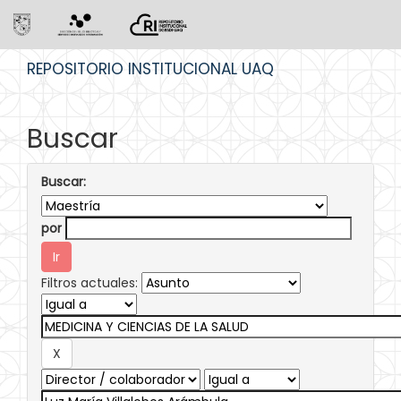
Skip
REPOSITORIO INSTITUCIONAL UAQ
navigation
Buscar
Buscar:
por
Filtros actuales: