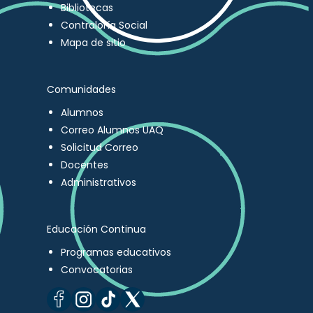
Bibliotecas
Contraloría Social
Mapa de sitio
Comunidades
Alumnos
Correo Alumnos UAQ
Solicitud Correo
Docentes
Administrativos
Educación Continua
Programas educativos
Convocatorias