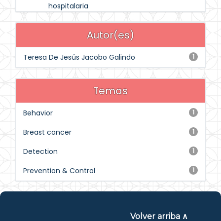
hospitalaria
Autor(es)
Teresa De Jesús Jacobo Galindo
1
Temas
Behavior
1
Breast cancer
1
Detection
1
Prevention & Control
1
Volver arriba ∧