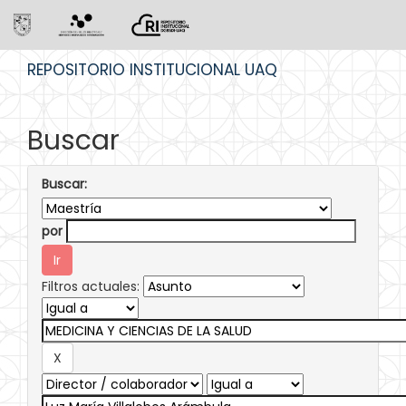
Skip
REPOSITORIO INSTITUCIONAL UAQ
navigation
Buscar
Buscar:
por
Filtros actuales: