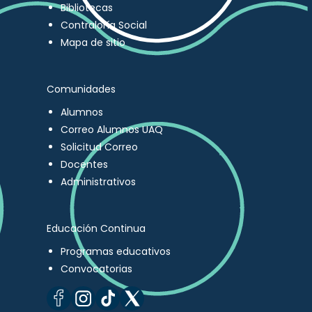
Bibliotecas
Contraloría Social
Mapa de sitio
Comunidades
Alumnos
Correo Alumnos UAQ
Solicitud Correo
Docentes
Administrativos
Educación Continua
Programas educativos
Convocatorias