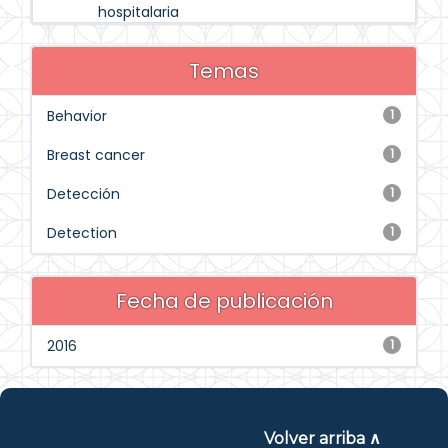
hospitalaria
Temas
Behavior
1
Breast cancer
1
Detección
1
Detection
1
Fecha de publicación
2016
1
Volver arriba ∧