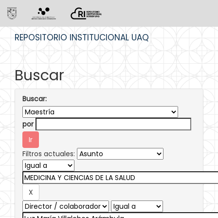
Skip
REPOSITORIO INSTITUCIONAL UAQ
navigation
Buscar
Buscar:
por
Filtros actuales: