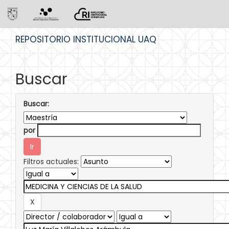
Skip
REPOSITORIO INSTITUCIONAL UAQ
navigation
Buscar
Buscar:
por
Filtros actuales: