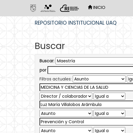
INICIO
Skip
REPOSITORIO INSTITUCIONAL UAQ
navigation
Buscar
Buscar:
por
Filtros actuales: