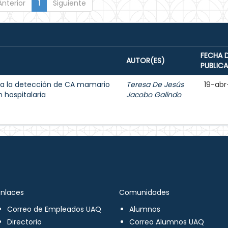
Anterior
1
Siguiente
FECHA 
AUTOR(ES)
PUBLIC
a la detección de CA mamario
Teresa De Jesús
19-abr
 hospitalaria
Jacobo Galindo
Enlaces
Comunidades
Correo de Empleados UAQ
Alumnos
Directorio
Correo Alumnos UAQ