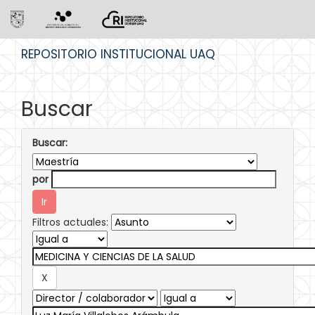
Skip
REPOSITORIO INSTITUCIONAL UAQ
navigation
Buscar
Buscar:
por
Filtros actuales: