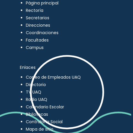
Página principal
Rectoría
Secretarios
Direcciones
Coordinaciones
Facultades
Campus
Enlaces
Correo de Empleados UAQ
Directorio
TV UAQ
Radio UAQ
Calendario Escolar
Bibliotecas
Contraloría Social
Mapa de sitio