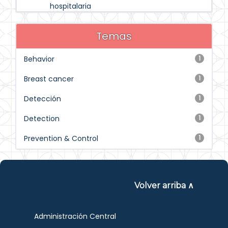
hospitalaria
Temas
Behavior
1
Breast cancer
1
Detección
1
Detection
1
Prevention & Control
1
Volver arriba ∧
Administración Central