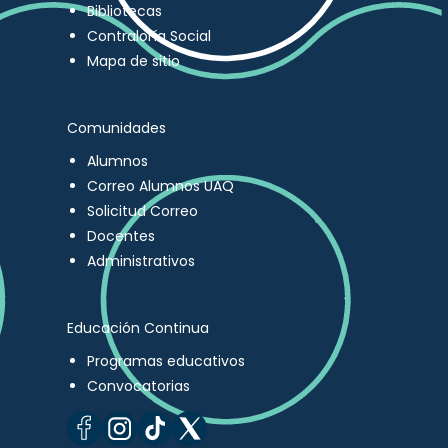
Bibliotecas
Contraloría Social
Mapa de sitio
Comunidades
Alumnos
Correo Alumnos UAQ
Solicitud Correo
Docentes
Administrativos
Educación Continua
Programas educativos
Convocatorias