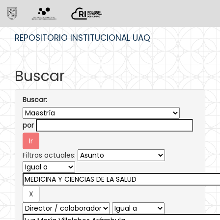
Skip
REPOSITORIO INSTITUCIONAL UAQ
navigation
Buscar
Buscar:
por
Filtros actuales: