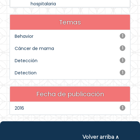
hospitalaria
Temas
Behavior
1
Cáncer de mama
1
Detección
1
Detection
1
Fecha de publicación
2016
1
Volver arriba ∧