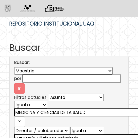
Skip
REPOSITORIO INSTITUCIONAL UAQ
navigation
Buscar
Buscar:
por
Filtros actuales: