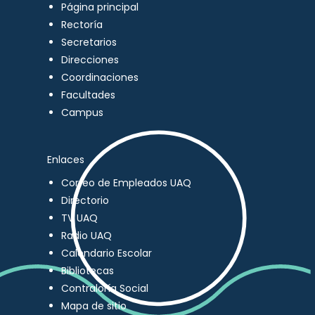
Página principal
Rectoría
Secretarios
Direcciones
Coordinaciones
Facultades
Campus
Enlaces
Correo de Empleados UAQ
Directorio
TV UAQ
Radio UAQ
Calendario Escolar
Bibliotecas
Contraloría Social
Mapa de sitio