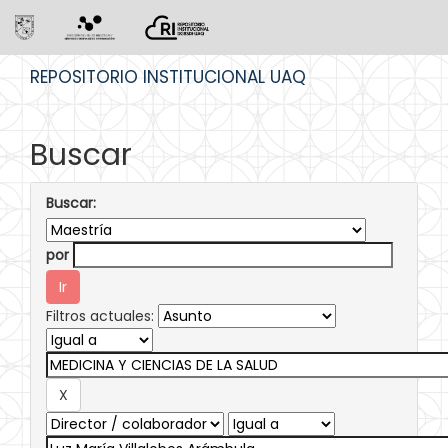
Skip
REPOSITORIO INSTITUCIONAL UAQ
navigation
Buscar
Buscar:
por
Filtros actuales: