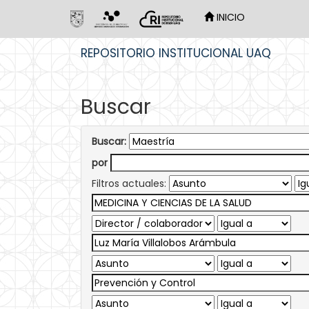
INICIO
Skip
REPOSITORIO INSTITUCIONAL UAQ
navigation
Buscar
Buscar:
por
Filtros actuales: