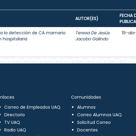
FECHA 
AUTOR(ES)
PUBLIC
a la detección de CA mamario
Teresa De Jesús
19-abr
 hospitalaria
Jacobo Galindo
Enlaces
Comunidades
Correo de Empleados UAQ
Alumnos
Directorio
Correo Alumnos UAQ
TV UAQ
Solicitud Correo
Radio UAQ
Docentes