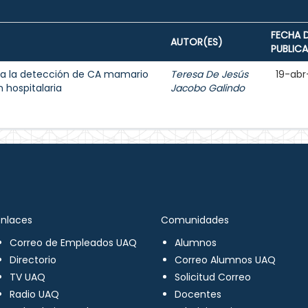
FECHA 
AUTOR(ES)
PUBLIC
a la detección de CA mamario
Teresa De Jesús
19-abr
 hospitalaria
Jacobo Galindo
Enlaces
Comunidades
Correo de Empleados UAQ
Alumnos
Directorio
Correo Alumnos UAQ
TV UAQ
Solicitud Correo
Radio UAQ
Docentes