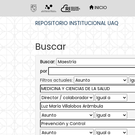
INICIO
Skip
REPOSITORIO INSTITUCIONAL UAQ
navigation
Buscar
Buscar:
por
Filtros actuales: