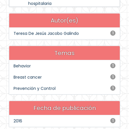
hospitalaria
Autor(es)
Teresa De Jesús Jacobo Galindo
1
Temas
Behavior
1
Breast cancer
1
Prevención y Control
1
Fecha de publicación
2016
1