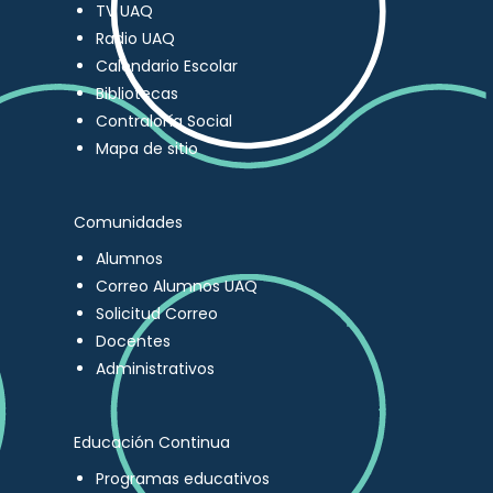
TV UAQ
Radio UAQ
Calendario Escolar
Bibliotecas
Contraloría Social
Mapa de sitio
Comunidades
Alumnos
Correo Alumnos UAQ
Solicitud Correo
Docentes
Administrativos
Educación Continua
Programas educativos