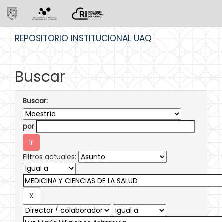
Skip
REPOSITORIO INSTITUCIONAL UAQ
navigation
Buscar
Buscar:
por
Filtros actuales: