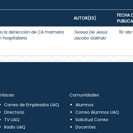
FECHA 
AUTOR(ES)
PUBLIC
a la detección de CA mamario
Teresa De Jesús
19-abr
 hospitalaria
Jacobo Galindo
Enlaces
Comunidades
Correo de Empleados UAQ
Alumnos
Directorio
Correo Alumnos UAQ
TV UAQ
Solicitud Correo
Radio UAQ
Docentes