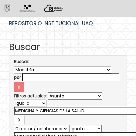
Skip
REPOSITORIO INSTITUCIONAL UAQ
navigation
Buscar
Buscar:
por
Filtros actuales: