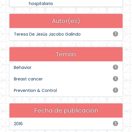
hospitalaria
Autor(es)
Teresa De Jesús Jacobo Galindo
1
Temas
Behavior
1
Breast cancer
1
Prevention & Control
1
Fecha de publicación
2016
1