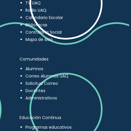
TV UAQ
Radio UAQ
Calendario Escolar
Bibliotecas
Contraloría Social
Mapa de sitio
Comunidades
Alumnos
Correo Alumnos UAQ
Solicitud Correo
Docentes
Administrativos
Educación Continua
Programas educativos