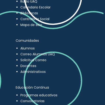
Radio UAQ
Calendario Escolar
Bibliotecas
Contraloría Social
Mapa de sitio
Comunidades
Alumnos
Correo Alumnos UAQ
Solicitud Correo
Docentes
Administrativos
Educación Continua
Programas educativos
Convocatorias