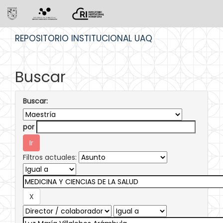
Skip
REPOSITORIO INSTITUCIONAL UAQ
navigation
Buscar
Buscar:
por
Filtros actuales: