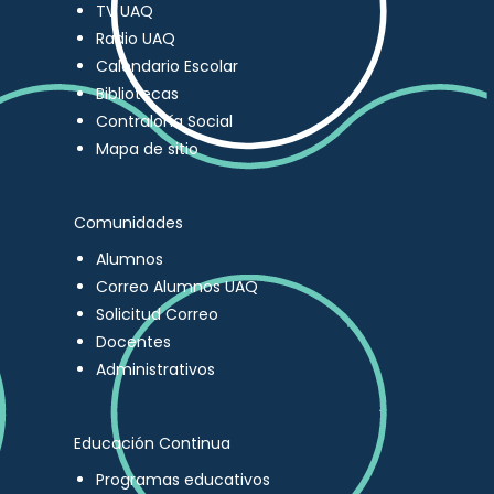
TV UAQ
Radio UAQ
Calendario Escolar
Bibliotecas
Contraloría Social
Mapa de sitio
Comunidades
Alumnos
Correo Alumnos UAQ
Solicitud Correo
Docentes
Administrativos
Educación Continua
Programas educativos