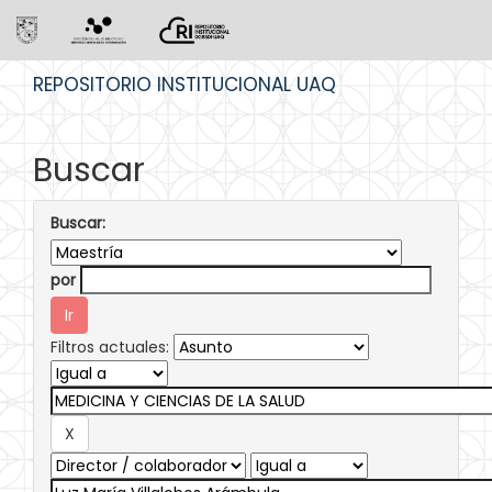
Skip
REPOSITORIO INSTITUCIONAL UAQ
navigation
Buscar
Buscar:
por
Filtros actuales: