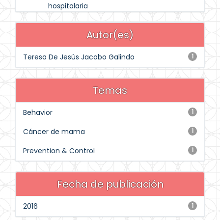
hospitalaria
Autor(es)
Teresa De Jesús Jacobo Galindo
1
Temas
Behavior
1
Cáncer de mama
1
Prevention & Control
1
Fecha de publicación
2016
1