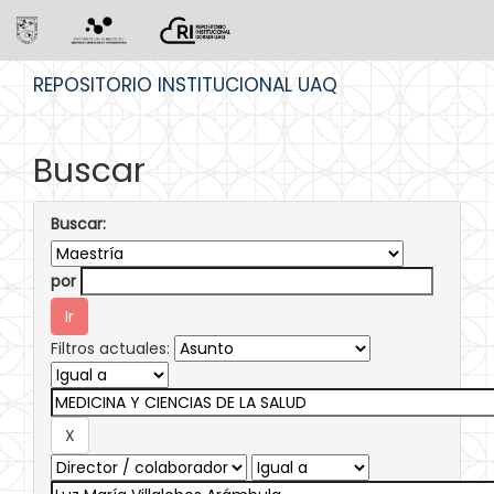
Skip
REPOSITORIO INSTITUCIONAL UAQ
navigation
Buscar
Buscar:
por
Filtros actuales: