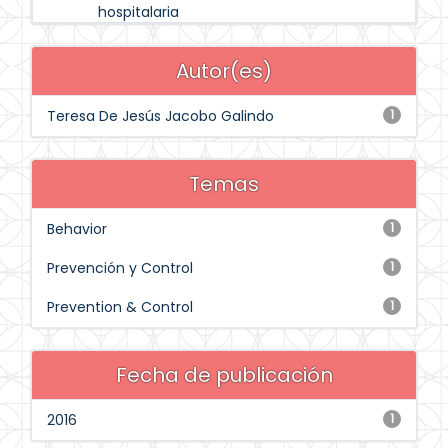
hospitalaria
Autor(es)
Teresa De Jesús Jacobo Galindo
1
Temas
Behavior
1
Prevención y Control
1
Prevention & Control
1
Fecha de publicación
2016
1