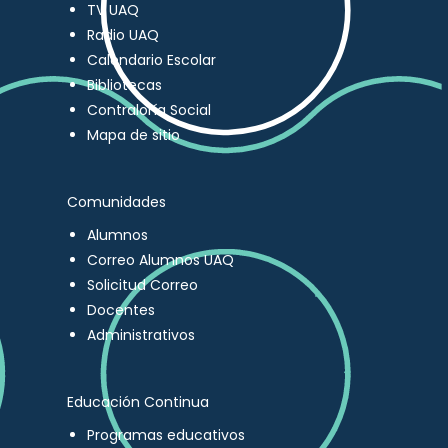
TV UAQ
Radio UAQ
Calendario Escolar
Bibliotecas
Contraloría Social
Mapa de sitio
Comunidades
Alumnos
Correo Alumnos UAQ
Solicitud Correo
Docentes
Administrativos
Educación Continua
Programas educativos