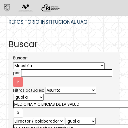
Skip
REPOSITORIO INSTITUCIONAL UAQ
navigation
Buscar
Buscar:
por
Filtros actuales: