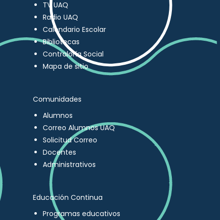
TV UAQ
Radio UAQ
Calendario Escolar
Bibliotecas
Contraloría Social
Mapa de sitio
Comunidades
Alumnos
Correo Alumnos UAQ
Solicitud Correo
Docentes
Administrativos
Educación Continua
Programas educativos