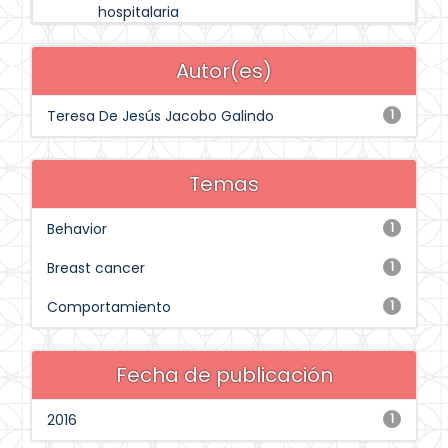
hospitalaria
Autor(es)
Teresa De Jesús Jacobo Galindo
1
Temas
Behavior
1
Breast cancer
1
Comportamiento
1
Fecha de publicación
2016
1