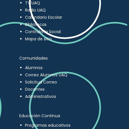
TV UAQ
Radio UAQ
Calendario Escolar
Bibliotecas
Contraloría Social
Mapa de sitio
Comunidades
Alumnos
Correo Alumnos UAQ
Solicitud Correo
Docentes
Administrativos
Educación Continua
Programas educativos