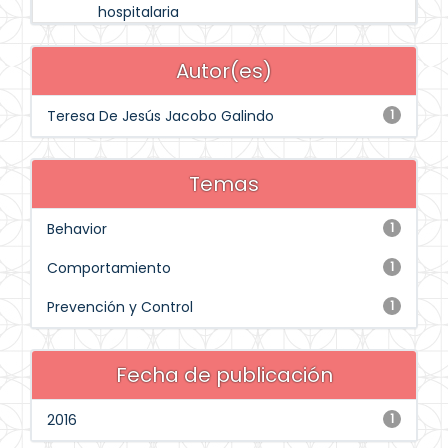
hospitalaria
Autor(es)
Teresa De Jesús Jacobo Galindo
1
Temas
Behavior
1
Comportamiento
1
Prevención y Control
1
Fecha de publicación
2016
1