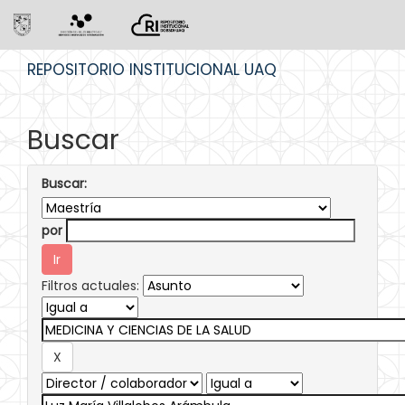
Skip
REPOSITORIO INSTITUCIONAL UAQ
navigation
Buscar
Buscar:
por
Filtros actuales: