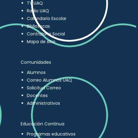
TV UAQ
Radio UAQ
Calendario Escolar
Bibliotecas
Contraloría Social
Mapa de sitio
Comunidades
Alumnos
Correo Alumnos UAQ
Solicitud Correo
Docentes
Administrativos
Educación Continua
Programas educativos