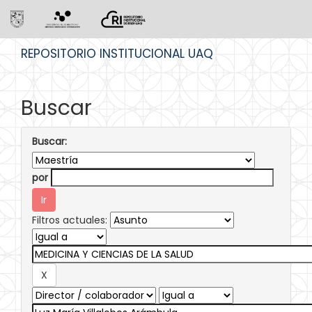
Skip
REPOSITORIO INSTITUCIONAL UAQ
navigation
Buscar
Buscar:
por
Filtros actuales: