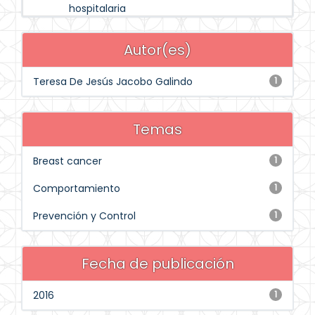
hospitalaria
Autor(es)
Teresa De Jesús Jacobo Galindo
1
Temas
Breast cancer
1
Comportamiento
1
Prevención y Control
1
Fecha de publicación
2016
1