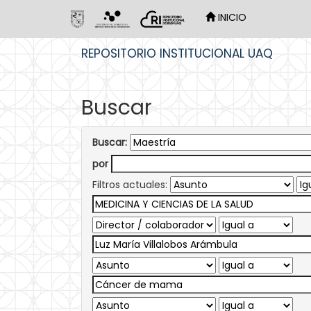
INICIO
Skip
REPOSITORIO INSTITUCIONAL UAQ
navigation
Buscar
Buscar:
por
Filtros actuales: