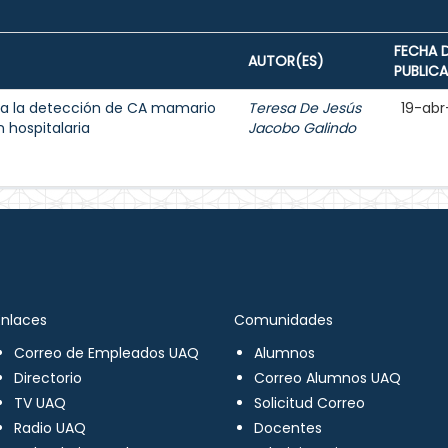
FECHA 
AUTOR(ES)
PUBLIC
a la detección de CA mamario
Teresa De Jesús
19-abr
 hospitalaria
Jacobo Galindo
Enlaces
Comunidades
Correo de Empleados UAQ
Alumnos
Directorio
Correo Alumnos UAQ
TV UAQ
Solicitud Correo
Radio UAQ
Docentes