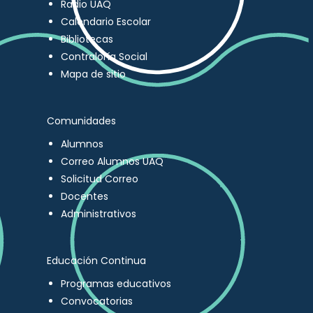
Radio UAQ
Calendario Escolar
Bibliotecas
Contraloría Social
Mapa de sitio
Comunidades
Alumnos
Correo Alumnos UAQ
Solicitud Correo
Docentes
Administrativos
Educación Continua
Programas educativos
Convocatorias