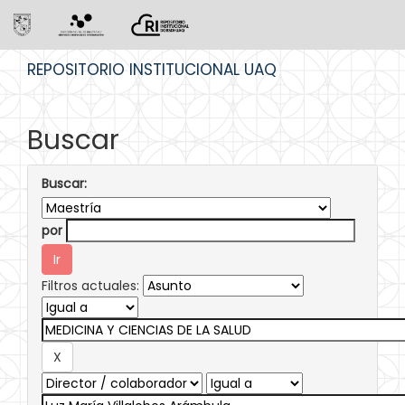
Skip
REPOSITORIO INSTITUCIONAL UAQ
navigation
Buscar
Buscar:
por
Filtros actuales: